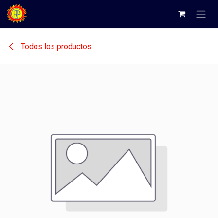
Ir al contenido
Todos los productos